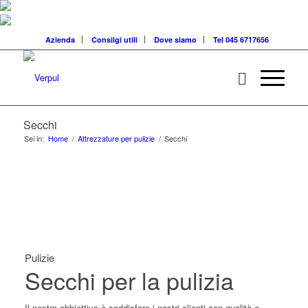
Azienda
Consilgi utili
Dove siamo
Tel 045 6717656
Secchi
Sei in:
Home
/
Attrezzature per pulizie
/
Secchi
Pulizie
Secchi per la pulizia
Il nostro obbiettivo è soddisfare i nostri clienti con qualità e