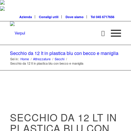
Azienda
Consilgi utili
Dove siamo
Tel 045 6717656
Secchio da 12 lt in plastica blu con becco e maniglia
Sei in:
Home
/
Attrezzature
/
Secchi
/
Secchio da 12 lt in plastica blu con becco e maniglia
SECCHIO DA 12 LT IN
PLASTICA BLU CON