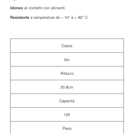
Idoneo
al contatto con alimenti.
Resistente
a temperature da – 10° a + 80° C
Colore
blu
Altezzo
30,8cm
Capacità
12lt
Peso