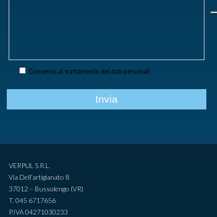
Consenso al trattamento dei dati personali
VERPUL S.R.L.
Via Dell’artigianato 8
37012 – Bussolengo (VR)
T. 045 6717656
P.IVA 04271030233