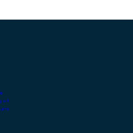
da
i utili
siamo