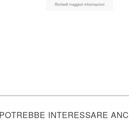
Richiedi maggiori informazioni
isulta molto morbido e consistente,
Confezione
aspetto si avvicina molto al
 light, morbido e resistente, offre
Download Catalogo
 POTREBBE INTERESSARE AN