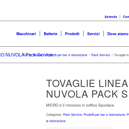
Azienda
Cons
Macchinari
Batterie
Prodotti
Servizi
Dove siamo
CRO NUVOLA Pack Service
Sei in:
Home
/
Prodotti per bar e ristorazione
/
Pack Service
/
Tovaglie 
TOVAGLIE LINE
NUVOLA PACK S
MICRO è il monouso in soffice Spunlace.
Categories:
Pack Service
,
Prodotti per bar e ristorazione
,
P
la ristorazione