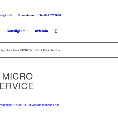
ilgi utili
Dove siamo
Tel 045 6717656
Consilgi utili
Azienda
in Spunlace linea MICRO NUVOLA Pack Service
A MICRO
ERVICE
rodotti per Ho.Re.Ca.
,
Tovagliato monouso per