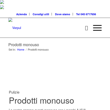
Azienda
Consilgi utili
Dove siamo
Tel 045 6717656
Prodotti monouso
Sei in:
Home
/
Prodotti monouso
Pulizie
Prodotti monouso
La nostra gamma guanti monouso con i marchi AJSIA,