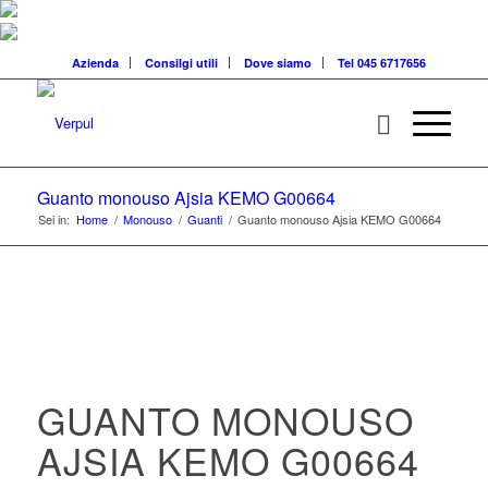
Azienda
Consilgi utili
Dove siamo
Tel 045 6717656
Guanto monouso Ajsia KEMO G00664
Sei in:
Home
/
Monouso
/
Guanti
/
Guanto monouso Ajsia KEMO G00664
GUANTO MONOUSO
AJSIA KEMO G00664