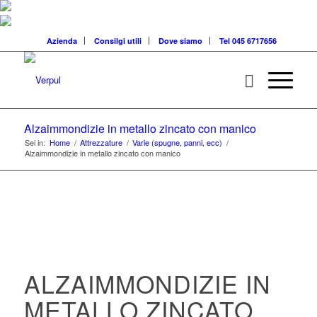
Azienda
Consilgi utili
Dove siamo
Tel 045 6717656
Alzaimmondizie in metallo zincato con manico
Sei in:
Home
/
Attrezzature
/
Varie (spugne, panni, ecc)
/
Alzaimmondizie in metallo zincato con manico
ALZAIMMONDIZIE IN
METALLO ZINCATO