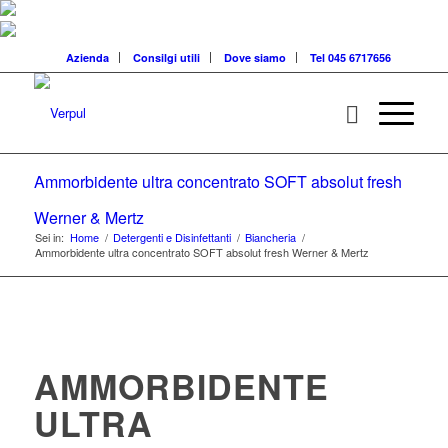
Azienda
Consilgi utili
Dove siamo
Tel 045 6717656
Ammorbidente ultra concentrato SOFT absolut fresh
Werner & Mertz
Sei in:
Home
/
Detergenti e Disinfettanti
/
Biancheria
/
Ammorbidente ultra concentrato SOFT absolut fresh Werner & Mertz
AMMORBIDENTE
ULTRA