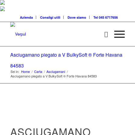
Azienda
Consilgi utili
Dove siamo
Tel 045 6717656
Asciugamano piegato a V BulkySoft ® Forte Havana
84583
Sei in:
Home
/
Carta
/
Asciugamani
/
Asciugamano piegato a V BulkySoft ® Forte Havana 84583
ASCIUGAMANO