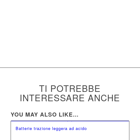
Il litio ha una densità energetica molto più alta del piombo e pesa
molto di meno, quindi è possibile realizzare batterie molto più
leggere, piccole e che consentono tempi di ricarica da 2 a 3 ore.
Diversamente dalle batterie tradizionali la ricarica può avvenire in
qualsiasi momento, perché non è necessario attendere che la
batteria sia completamente scarica.
TI POTREBBE
INTERESSARE ANCHE
YOU MAY ALSO LIKE…
Batterie trazione leggera ad acido