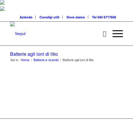
Azienda
Consilgi utili
Dove siamo
Tel 045 6717656
Batterie agli ioni di litio
Sei in:
Home
/
Batterie e ricambi
/
Batterie agli ioni di litio
BATTERIE DI
RICAMBIO