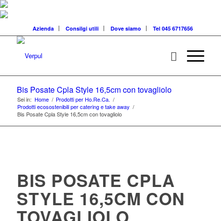
Azienda
Consilgi utili
Dove siamo
Tel 045 6717656
Bis Posate Cpla Style 16,5cm con tovagliolo
Sei in:
Home
/
Prodotti per Ho.Re.Ca.
/
Prodotti ecosostenibili per catering e take away
/
Bis Posate Cpla Style 16,5cm con tovagliolo
BIS POSATE CPLA
STYLE 16,5CM CON
TOVAGLIOLO