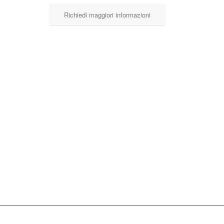
Richiedi maggiori informazioni
l’impiego in ambienti interni.
Bomboletta
ssenze pregiate ed alla speciale
AIR deodora perfettamente
DOWNLOAD SCHE
circa.
anza FRESH AIR, deodorando i tuoi