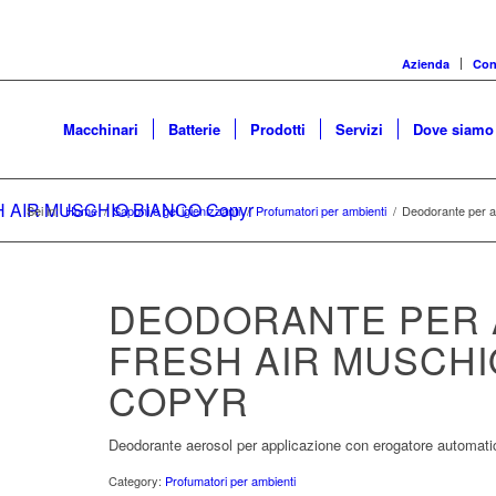
Azienda
Cons
Macchinari
Batterie
Prodotti
Servizi
Dove siamo
SH AIR MUSCHIO BIANCO Copyr
Sei in:
Home
/
Saponi e gel igienizzanti
/
Profumatori per ambienti
/
Deodorante per
DEODORANTE PER 
FRESH AIR MUSCHI
COPYR
Deodorante aerosol per applicazione con erogatore automati
Category:
Profumatori per ambienti