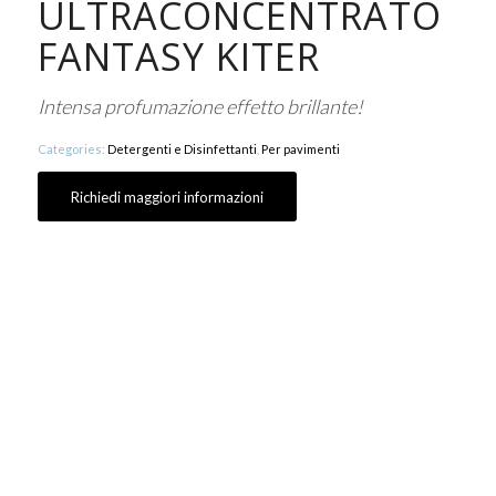
ULTRACONCENTRATO
FANTASY KITER
Intensa profumazione effetto brillante!
Categories:
Detergenti e Disinfettanti
,
Per pavimenti
Richiedi maggiori informazioni
FANTASY S.C. è un detergente brillante
professionale superconcentrato raccomandato
per la pulizia rapida giornaliera di tutti i tipi di
pavimento.