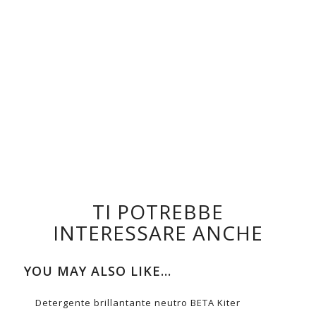
Flacone con tappo dosatore
1lt
Tanica
5lt
DOWNLOAD SCHEDA TECNICA
TI POTREBBE
INTERESSARE ANCHE
YOU MAY ALSO LIKE…
Detergente brillantante neutro BETA Kiter