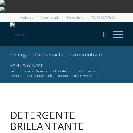
Azienda
Consilgi utili
Dove siamo
Tel 045 6717656
Detergente brillantante ultraconcentrato
FANTASY Kiter
Sei in:
Home
/
Detergenti e Disinfettanti
/
Per pavimenti
/
Detergente brillantante ultraconcentrato FANTASY Kiter
DETERGENTE
BRILLANTANTE