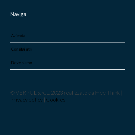
Naviga
Azienda
Consilgi utili
Dove siamo
© VERPUL S.R.L. 2023 realizzato da Free-Think |
Privacy policy
|
Cookies