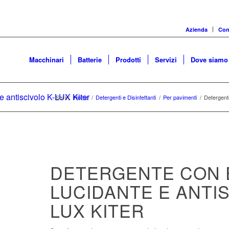
Azienda
Cons
Macchinari
Batterie
Prodotti
Servizi
Dove siamo
e antiscivolo K-LUX Kiter
Sei in:
Home
/
Detergenti e Disinfettanti
/
Per pavimenti
/
Detergente
DETERGENTE CON 
LUCIDANTE E ANTIS
LUX KITER