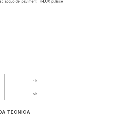
risciacquo dei pavimenti. K-LUX pulisce
1lt
5lt
DA TECNICA