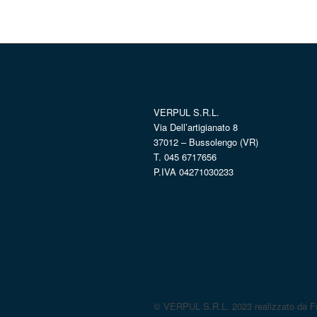
VERPUL S.R.L.
Via Dell’artigianato 8
37012 – Bussolengo (VR)
T. 045 6717656
P.IVA 04271030233
© VERPUL S.R.L. 2023 realizzato da Fr