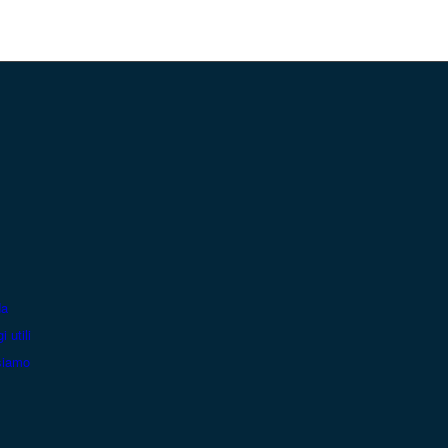
da
i utili
siamo