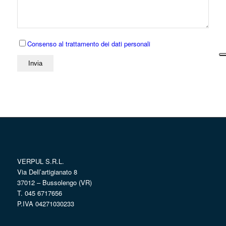
Consenso al trattamento dei dati personali
VERPUL S.R.L.
Via Dell’artigianato 8
37012 – Bussolengo (VR)
T. 045 6717656
P.IVA 04271030233