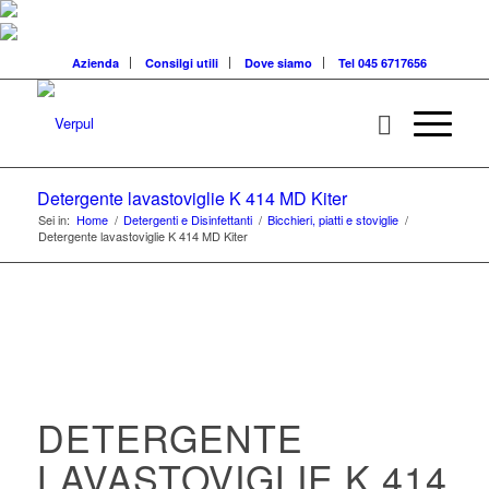
Azienda
Consilgi utili
Dove siamo
Tel 045 6717656
Detergente lavastoviglie K 414 MD Kiter
Sei in:
Home
/
Detergenti e Disinfettanti
/
Bicchieri, piatti e stoviglie
/
Detergente lavastoviglie K 414 MD Kiter
DETERGENTE
LAVASTOVIGLIE K 414