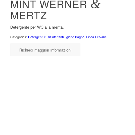
MINT WERNER
&
MERTZ
Detergente per WC alla menta.
Categories:
Detergenti e Disinfettanti
,
Igiene Bagno
,
Linea Ecolabel
Richiedi maggiori informazioni
WC mint è un detergente per tazze WC che utilizza nel modo più
efficace l’acidità proveniente da componenti di origine naturale.
Rispettando i cicli biologici, viene prodotto nel rispetto della
salute delle persone e della sicurezza degli operatori.
Oltre a migliorare la sicurezza sul lavoro, WC mint garantisce