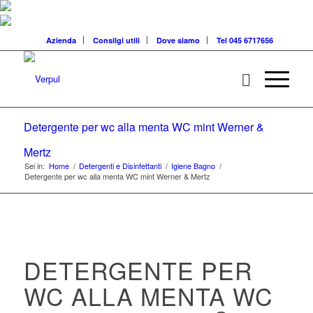
Azienda
Consilgi utili
Dove siamo
Tel 045 6717656
Detergente per wc alla menta WC mint Werner &
Mertz
Sei in:
Home
/
Detergenti e Disinfettanti
/
Igiene Bagno
/
Detergente per wc alla menta WC mint Werner & Mertz
DETERGENTE PER
WC ALLA MENTA WC