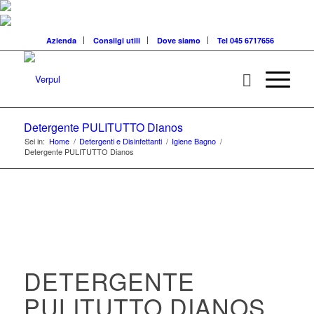
Azienda
Consilgi utili
Dove siamo
Tel 045 6717656
Detergente PULITUTTO Dianos
Sei in:
Home
/
Detergenti e Disinfettanti
/
Igiene Bagno
/
Detergente PULITUTTO Dianos
DETERGENTE
PULITUTTO DIANOS