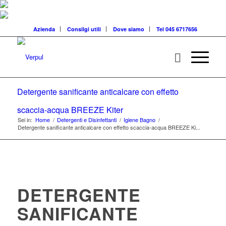
Azienda
Consilgi utili
Dove siamo
Tel 045 6717656
Detergente sanificante anticalcare con effetto
scaccia-acqua BREEZE Kiter
Sei in:
Home
/
Detergenti e Disinfettanti
/
Igiene Bagno
/
Detergente sanificante anticalcare con effetto scaccia-acqua BREEZE Ki...
DETERGENTE
SANIFICANTE