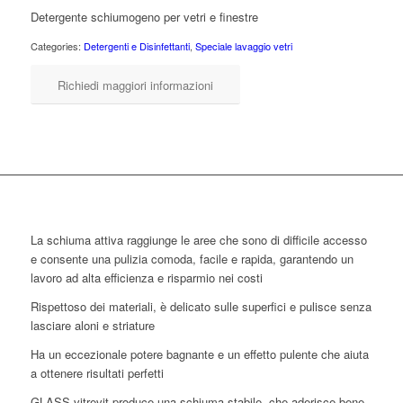
Detergente schiumogeno per vetri e finestre
Categories:
Detergenti e Disinfettanti
,
Speciale lavaggio vetri
Richiedi maggiori informazioni
La schiuma attiva raggiunge le aree che sono di difficile accesso
e consente una pulizia comoda, facile e rapida, garantendo un
lavoro ad alta efficienza e risparmio nei costi
Rispettoso dei materiali, è delicato sulle superfici e pulisce senza
lasciare aloni e striature
Ha un eccezionale potere bagnante e un effetto pulente che aiuta
a ottenere risultati perfetti
GLASS vitrevit produce una schiuma stabile, che aderisce bene