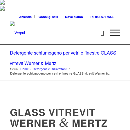
Azienda
Consilgi utili
Dove siamo
Tel 045 6717656
Detergente schiumogeno per vetri e finestre GLASS
vitrevit Werner & Mertz
Sei in:
Home
/
Detergenti e Disinfettanti
/
Detergente schiumogeno per vetri e finestre GLASS vitrevit Werner &...
GLASS VITREVIT
&
WERNER
MERTZ