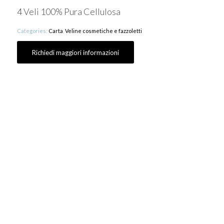
4 Veli 100% Pura Cellulosa
Categories:
Carta
,
Veline cosmetiche e fazzoletti
Richiedi maggiori informazioni
4 veli
Dimensioni: 21,5×21
Confezioni per scatola:
10 pacchettini
Tipo di carta: pura cellulosa