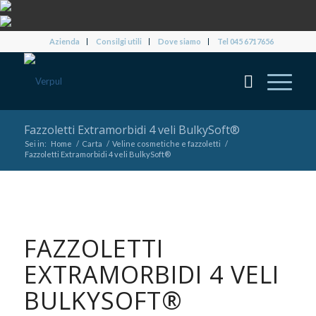
Azienda
Consilgi utili
Dove siamo
Tel 045 6717656
Fazzoletti Extramorbidi 4 veli BulkySoft®
Sei in:
Home
/
Carta
/
Veline cosmetiche e fazzoletti
/
Fazzoletti Extramorbidi 4 veli BulkySoft®
FAZZOLETTI
EXTRAMORBIDI 4 VELI
BULKYSOFT®