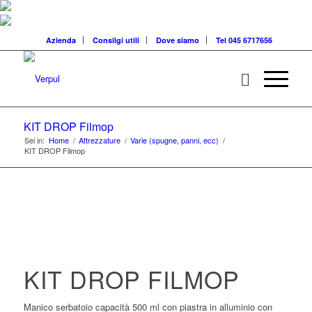
Azienda
Consilgi utili
Dove siamo
Tel 045 6717656
KIT DROP Filmop
Sei in:
Home
/
Attrezzature
/
Varie (spugne, panni, ecc)
/
KIT DROP Filmop
KIT DROP FILMOP
Manico serbatoio capacità 500 ml con piastra in alluminio con