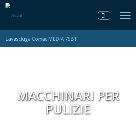
Lavasciuga Comac MEDIA 75BT
MACCHINARI PER
PULIZIE