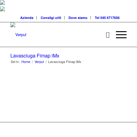
Azienda
Consilgi utili
Dove siamo
Tel 045 6717656
Lavasciuga Fimap iMx
Sei in:
Home
/
Verpul
/
Lavasciuga Fimap iMx
MACCHINARI PER
PULIZIE