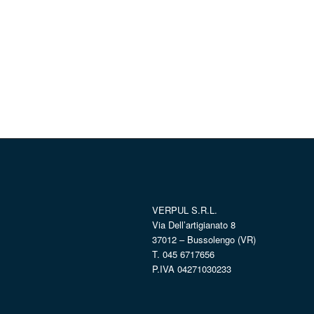
VERPUL S.R.L.
Via Dell’artigianato 8
37012 – Bussolengo (VR)
T. 045 6717656
P.IVA 04271030233