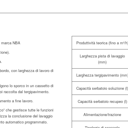
Produttività teorica (fino a m²/h
o marca NBA
zione).
Larghezza pista di lavaggio
a.
(mm)
ordo, con larghezza di lavoro di
Larghezza tergipavimento (mm
lgono lo sporco in un cassetto di
Capacità serbatoio soluzione (l
i raccolta dal tergipavimento.
lamento a fine lavoro.
Capacità serbatoio recupeo (l)
o” che gestisce tutte le funzioni
Alimentazione/trazione
izza la conclusione del lavaggio
nto automatico programmato.
Tipologia di spazzole