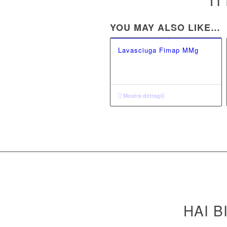
TI
YOU MAY ALSO LIKE…
Lavasciuga Fimap MMg
Mostra dettagli
HAI B