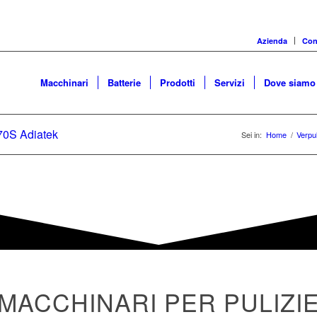
Azienda
Cons
Macchinari
Batterie
Prodotti
Servizi
Dove siamo
0S Adiatek
Sei in:
Home
/
Verpu
MACCHINARI PER PULIZI