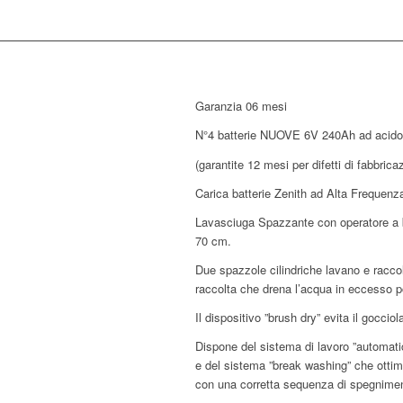
Garanzia 06 mesi
N°4 batterie NUOVE 6V 240Ah ad acid
(garantite 12 mesi per difetti di fabbrica
Carica batterie Zenith ad Alta Frequenz
Lavasciuga Spazzante con operatore a b
70 cm.
Due spazzole cilindriche lavano e racco
raccolta che drena l’acqua in eccesso po
Il dispositivo ”brush dry” evita il goccio
Dispone del sistema di lavoro ”automatic
e del sistema ”break washing” che ottim
con una corretta sequenza di spegnime