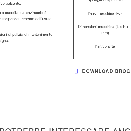
ico pulsante.
ole esercita sul pavimento è
Peso macchina (kg)
nte indipendentemente dall’usura
Dimensioni macchina (L x h x l
(mm)
azioni di pulizia di mantenimento
arghe.
Particolarità
DOWNLOAD BROC