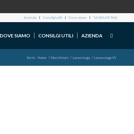
Azienda
Consilgi utili
Dove siamo
Tel 045 6717656
DOVE SIAMO
CONSILGI UTILI
AZIENDA
Sei in:
Home
/
Macchinari
/
Lavasciuga
/
Lavasciuga V1