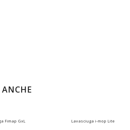
 più efficienti delle
aiuta a preservare
 minuti e una superficie
E ANCHE
ga Fimap GxL
Lavasciuga i-mop Lite