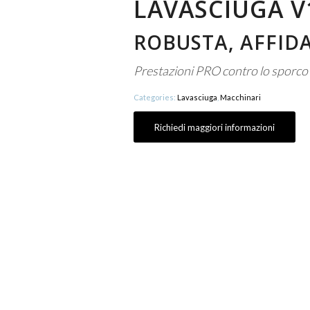
LAVASCIUGA V
ROBUSTA, AFFIDA
Prestazioni PRO contro lo sporco 
Categories:
Lavasciuga
,
Macchinari
Richiedi maggiori informazioni
ONALE V1
Produttività teorica (fi
piccole e medie
Larghezza lavoro 
io, o ingombro V1 apre
Larghezza tergipavime
avasciuga pavimenti