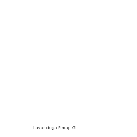
S
Lavasciuga Fimap GL