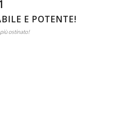
1
BILE E POTENTE!
più ostinato!
no a m²/h)
1.380
(mm)
460
nto (mm)
505