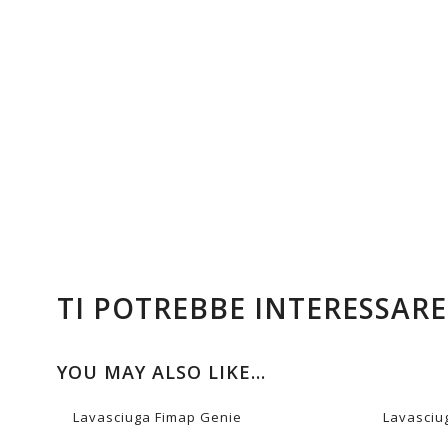
di vita lungo e ricariche veloci, sono leggere e molto
batterie tradizionali.
La regolazione automatica del motore aspirazione 
energia aumentando l’autonomia di lavoro.
Con una sola carica del serbatoio puoi pulire per 30
di 700 m2.
Prec
TI POTREBBE INTERESSAR
YOU MAY ALSO LIKE…
Lavasciuga Fimap Genie
Lavasciu