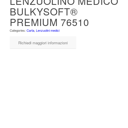
LENZUOLINO MEDICO
BULKYSOFT®
PREMIUM 76510
Categories:
Carta
,
Lenzuolini medici
Richiedi maggiori informazioni
Il lenzuolino medico BulkySoft® premium 76510 è un prodotto
Ecolabel dermatologicamente testato.
Cellulosa a 2 veli, lungo 70,3 metri con 185 strappi e una
goffratura micro è il prodotto ideale per la comodità dei pazienti.