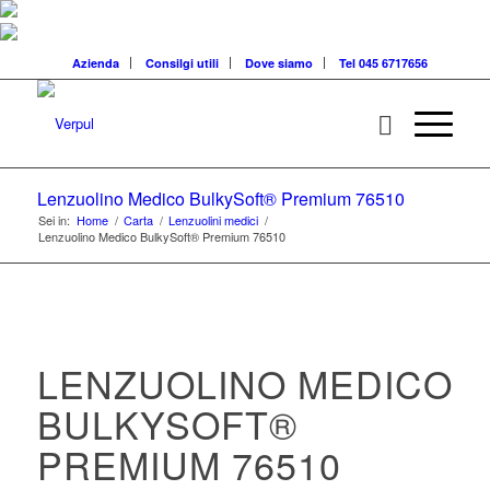
Azienda
Consilgi utili
Dove siamo
Tel 045 6717656
Lenzuolino Medico BulkySoft® Premium 76510
Sei in:
Home
/
Carta
/
Lenzuolini medici
/
Lenzuolino Medico BulkySoft® Premium 76510
LENZUOLINO MEDICO
BULKYSOFT®
PREMIUM 76510