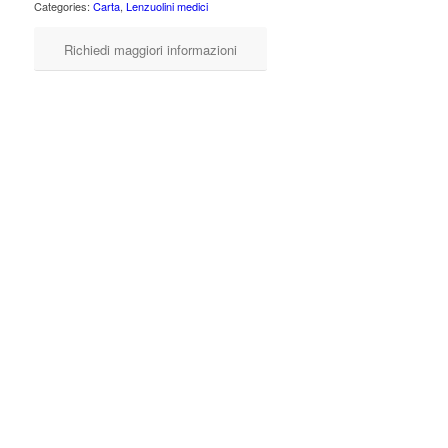
Categories:
Carta
,
Lenzuolini medici
Richiedi maggiori informazioni
Il lenzuolino medico BulkySoft® premium 76510 è un prodotto
Ecolabel dermatologicamente testato.
Cellulosa a 2 veli, lungo 70,3 metri con 185 strappi e una
goffratura micro è il prodotto ideale per la comodità dei pazienti.
Confezione
6 rotoli