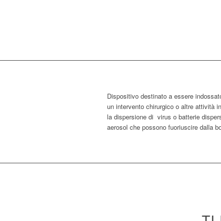
Dispositivo destinato a essere indossato
un intervento chirurgico o altre attività i
la dispersione di virus o batterie dispers
aerosol che possono fuoriuscire dalla bo
TI