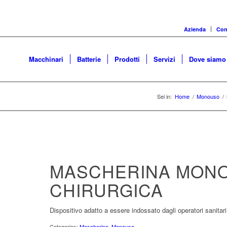
Azienda
Cons
Macchinari
Batterie
Prodotti
Servizi
Dove siamo
Sei in:
Home
/
Monouso
/
MASCHERINA MON
CHIRURGICA
Dispositivo adatto a essere indossato dagli operatori sanitari
Categories:
Mascherine
,
Monouso