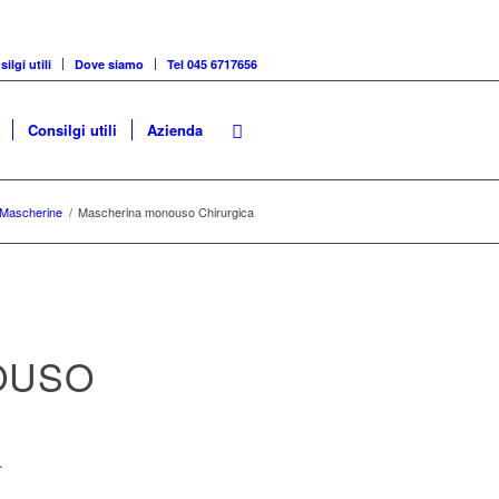
ilgi utili
Dove siamo
Tel 045 6717656
Consilgi utili
Azienda
Mascherine
/
Mascherina monouso Chirurgica
OUSO
.