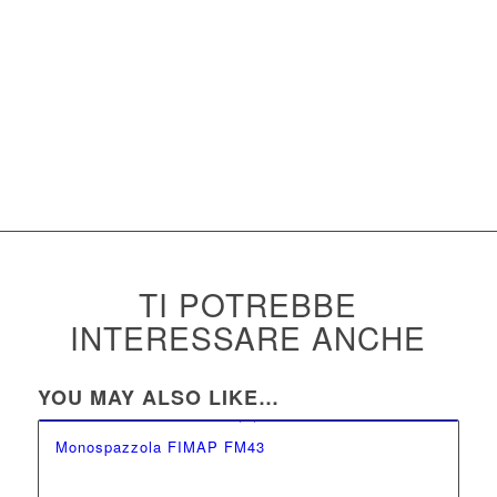
a induzione molto robusto per lunga durata e grandi prestazioni.
Doppia protezione contro l’accensione involontaria. Trasmissione:
riduttore a satelliti e planetario che garantisce le migliori
prestazioni quanto a potenza, durata e silenziosità. Manico di
ultima generazione, risultato di una perfetta sintesi fra grande
robustezza, ergonomia, sicurezza e design innovativo.
TI POTREBBE
INTERESSARE ANCHE
YOU MAY ALSO LIKE…
Monospazzola FIMAP FM43