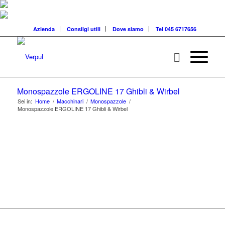
Azienda
Consilgi utili
Dove siamo
Tel 045 6717656
Monospazzole ERGOLINE 17 Ghibli & Wirbel
Sei in:
Home
/
Macchinari
/
Monospazzole
/
Monospazzole ERGOLINE 17 Ghibli & Wirbel
MACCHINARI PER
PULIZIE