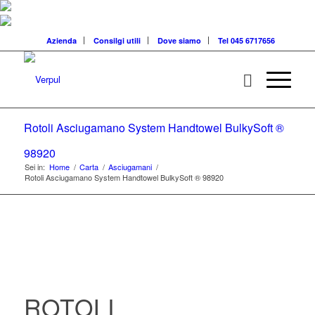
Azienda
Consilgi utili
Dove siamo
Tel 045 6717656
Rotoli Asciugamano System Handtowel BulkySoft ®
98920
Sei in:
Home
/
Carta
/
Asciugamani
/
Rotoli Asciugamano System Handtowel BulkySoft ® 98920
ROTOLI