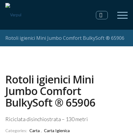
Rotoli igienici Mini Jumbo Comfort BulkySoft ® 65906
Rotoli igienici Mini
Jumbo Comfort
BulkySoft ® 65906
Riciclata disinchiostrata – 130 metri
Categories:
Carta
,
Carta Igienica