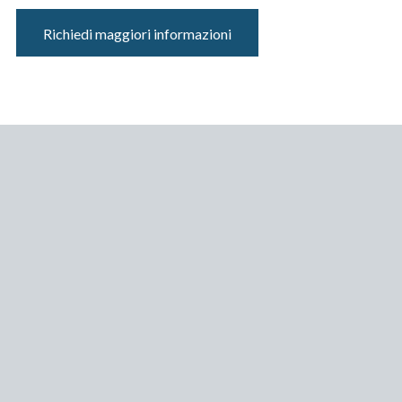
Richiedi maggiori informazioni
COLORE
Bianco
MARCA
BulkySoft
QUALITÀ DELLA CARTA
Disinchiostrato
STRATI
2
GOFFRATURA
Micro
ALTEZZA DEL ROTOLO
90