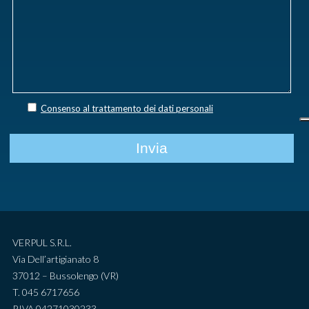
Consenso al trattamento dei dati personali
VERPUL S.R.L.
Via Dell’artigianato 8
37012 – Bussolengo (VR)
T. 045 6717656
P.IVA 04271030233