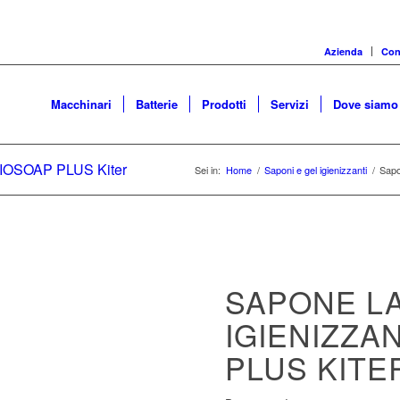
Azienda
Cons
Macchinari
Batterie
Prodotti
Servizi
Dove siamo
BIOSOAP PLUS Kiter
Sei in:
Home
/
Saponi e gel igienizzanti
/
Sapo
SAPONE L
IGIENIZZA
PLUS KITE