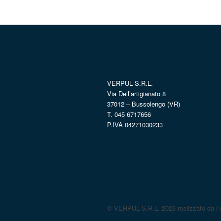
VERPUL S.R.L.
Via Dell’artigianato 8
37012 – Bussolengo (VR)
T. 045 6717656
P.IVA 04271030233
© VERPUL S.R.L. 2023 realizzato da Fr