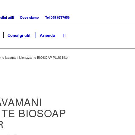
ilgi utili
Dove siamo
Tel 045 6717656
Consilgi utili
Azienda
ne lavamani igienizzante BIOSOAP PLUS Kiter
AVAMANI
NTE BIOSOAP
R