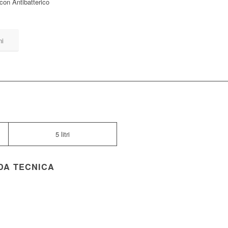
con Antibatterico
ni
5 litri
DA TECNICA