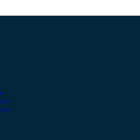
da
i utili
siamo