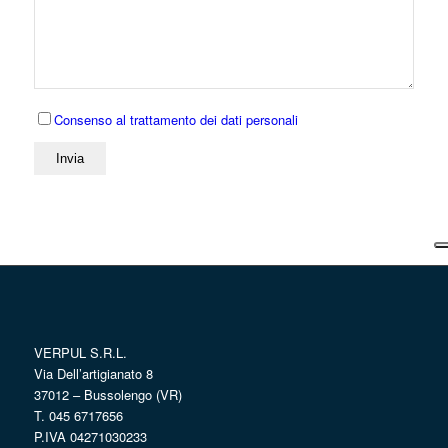
Consenso al trattamento dei dati personali
VERPUL S.R.L.
Via Dell’artigianato 8
37012 – Bussolengo (VR)
T. 045 6717656
P.IVA 04271030233