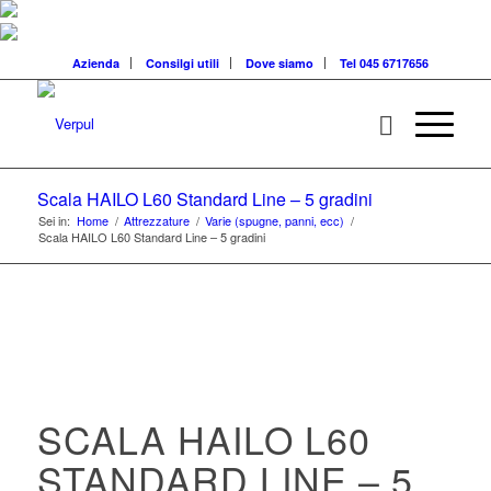
Azienda
Consilgi utili
Dove siamo
Tel 045 6717656
Scala HAILO L60 Standard Line – 5 gradini
Sei in:
Home
/
Attrezzature
/
Varie (spugne, panni, ecc)
/
Scala HAILO L60 Standard Line – 5 gradini
SCALA HAILO L60
STANDARD LINE – 5