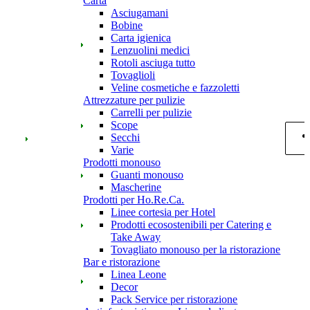
Carta
Asciugamani
Bobine
Carta igienica
Lenzuolini medici
Rotoli asciuga tutto
Tovaglioli
Veline cosmetiche e fazzoletti
Attrezzature per pulizie
Carrelli per pulizie
Scope
Secchi
Varie
Prodotti monouso
Guanti monouso
Mascherine
Prodotti per Ho.Re.Ca.
Linee cortesia per Hotel
Prodotti ecosostenibili per Catering e
Take Away
Tovagliato monouso per la ristorazione
Bar e ristorazione
Linea Leone
Decor
Pack Service per ristorazione