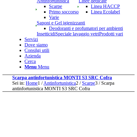
Antinfortunistica
Linee dedicate
Scarpe
Linea HACCP
Primo soccorso
Linea Ecolabel
Varie
Saponi e Gel igienizzanti
Deodoranti e profumatori per ambienti
Insetticidi
Speciale lavaggio vetri
Prodotti vari
Servizi
Dove siamo
Consilgi utili
Azienda
Cerca
Menu
Menu
Scarpa antinfortunistica MONTI S3 SRC Cofra
Sei in:
Home
1
/
Antinfortunistica
2
/
Scarpe
3
/
Scarpa
antinfortunistica MONTI S3 SRC Cofra