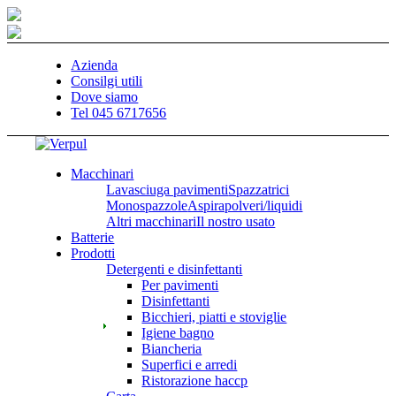
Azienda
Consilgi utili
Dove siamo
Tel 045 6717656
Macchinari
Lavasciuga pavimenti
Spazzatrici
Monospazzole
Aspirapolveri/liquidi
Altri macchinari
Il nostro usato
Batterie
Prodotti
Detergenti e disinfettanti
Per pavimenti
Disinfettanti
Bicchieri, piatti e stoviglie
Igiene bagno
Biancheria
Superfici e arredi
Ristorazione haccp