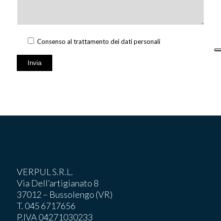
Consenso al trattamento dei dati personali
VERPUL S.R.L.
Via Dell’artigianato 8
37012 – Bussolengo (VR)
T. 045 6717656
P.IVA 04271030233