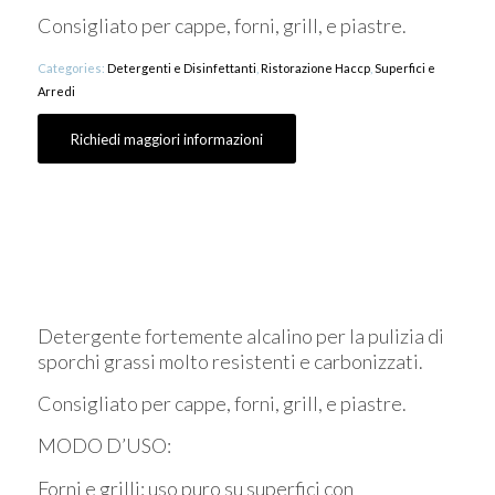
Consigliato per cappe, forni, grill, e piastre.
Categories:
Detergenti e Disinfettanti
,
Ristorazione Haccp
,
Superfici e
Arredi
Richiedi maggiori informazioni
Detergente fortemente alcalino per la pulizia di
sporchi grassi molto resistenti e carbonizzati.
Consigliato per cappe, forni, grill, e piastre.
MODO D’USO:
Forni e grilli: uso puro su superfici con