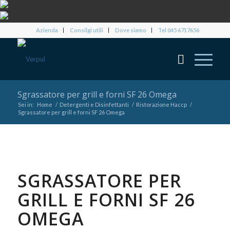
Azienda
Consilgi utili
Dove siamo
Tel 045 6717656
Sgrassatore per grill e forni SF 26 Omega
Sei in:
Home
/
Detergenti e Disinfettanti
/
Ristorazione Haccp
/
Sgrassatore per grill e forni SF 26 Omega
SGRASSATORE PER
GRILL E FORNI SF 26
OMEGA