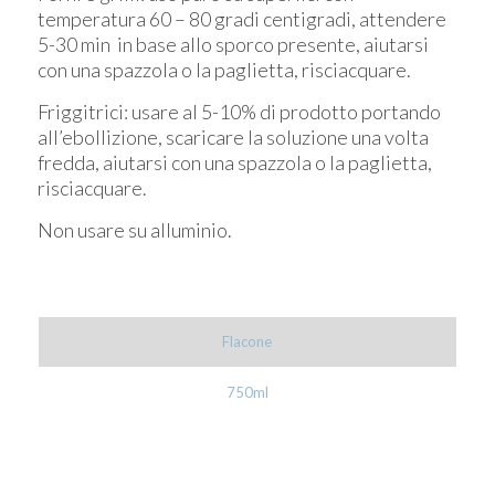
temperatura 60 – 80 gradi centigradi, attendere
5-30 min in base allo sporco presente, aiutarsi
con una spazzola o la paglietta, risciacquare.
Friggitrici: usare al 5-10% di prodotto portando
all’ebollizione, scaricare la soluzione una volta
fredda, aiutarsi con una spazzola o la paglietta,
risciacquare.
Non usare su alluminio.
Flacone
750ml