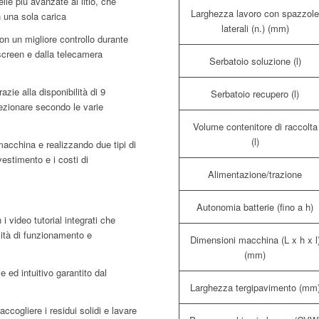
le più avanzate al litio, che
Larghezza lavoro con spazzol
n una sola carica
laterali (n.) (mm)
on un migliore controllo durante
hscreen e dalla telecamera
Serbatoio soluzione (l)
azie alla disponibilità di 9
Serbatoio recupero (l)
ezionare secondo le varie
Volume contenitore di raccolta
(l)
acchina e realizzando due tipi di
vestimento e i costi di
Alimentazione/trazione
Autonomia batterie (fino a h)
i video tutorial integrati che
ità di funzionamento e
Dimensioni macchina (L x h x l
(mm)
ed intuitivo garantito dal
Larghezza tergipavimento (mm
ccogliere i residui solidi e lavare