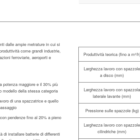
i dalle ampie metrature in cui si
produttività come grandi industrie,
Produttività teorica (fino a m²/h
azioni ferroviarie, aeroporti e
Larghezza lavoro con spazzol
a disco (mm)
na potenza maggiore e il 30% più
Larghezza lavoro con spazzol
o modello della stessa categoria
laterale lavante (mm)
lavoro di una spazzatrice e quello
passaggio
Pressione sulle spazzole (kg)
 con pendenze fino al 20% a pieno
Larghezza lavoro con spazzol
cilindriche (mm)
 di installare batterie di differenti