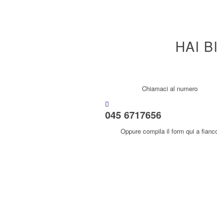
HAI B
Chiamaci al numero
045 6717656
Oppure compila il form qui a fianc