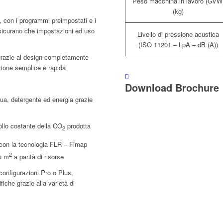
Peso macchina in lavoro (GVW
(kg)
zia, con i programmi preimpostati e i
ssicurano che impostazioni ed uso
Livello di pressione acustica
(ISO 11201 – LpA – dB (A))
 grazie al design completamente
ione semplice e rapida
Download Brochure
qua, detergente ed energia grazie
rollo costante della CO
prodotta
2
 con la tecnologia FLR – Fimap
2
iù m
a parità di risorse
onfigurazioni Pro o Plus,
iche grazie alla varietà di