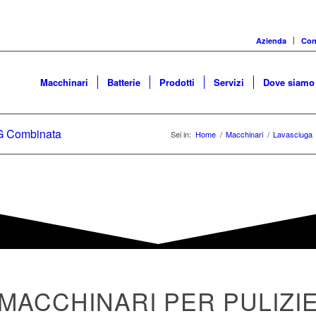
Azienda
Cons
Macchinari
Batterie
Prodotti
Servizi
Dove siamo
G Combinata
Sei in:
Home
/
Macchinari
/
Lavasciuga
MACCHINARI PER PULIZI