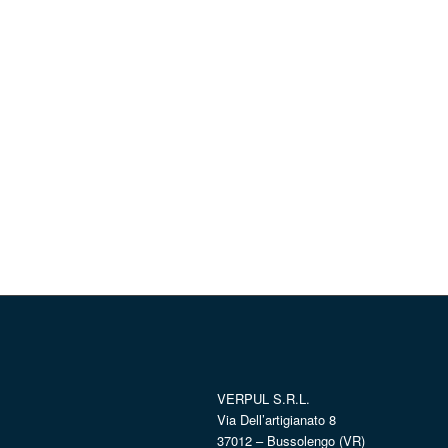
VERPUL S.R.L.
Via Dell’artigianato 8
37012 – Bussolengo (VR)