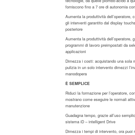
tecnologie, da quelle piombo-acido a quel
forniscono fino a 7 ore di autonomia co
Aumenta la produttività dell’operatore, c
gli interventi garantito dal display touc
posteriore
Aumenta la produttività dell’operatore, gr
programmi di lavoro preimpostati da sel
applicazioni
Dimezza i costi: acquistando una sola m
pulizia in un solo intervento dimezzi l’in
manodopera
È SEMPLICE
Riduci la formazione per l’operatore, con 
mostrano come eseguire le normali attiv
manutenzione
Guadagna tempo, grazie all’uso semplice 
sistema iD – intelligent Drive
Dimezza i tempi di intervento, ora puoi ra