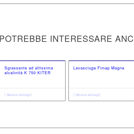
 POTREBBE INTERESSARE AN
Sgrassante ad altissima
Lavasciuga Fimap Magna
alcalinità K 750 KITER
Mostra dettagli
Mostra dettagli