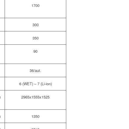
e
1700
300
350
90
36/aut.
6 (WET) – 7 (Li-ion)
)
2965x1555x1525
)
1350