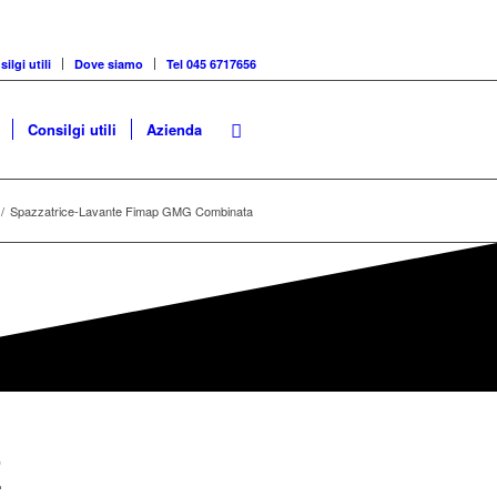
ilgi utili
Dove siamo
Tel 045 6717656
Consilgi utili
Azienda
/
Spazzatrice-Lavante Fimap GMG Combinata
E