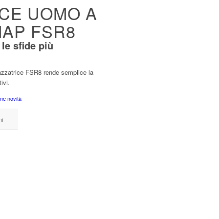
ICE UOMO A
MAP FSR8
le sfide più
azzatrice FSR8 rende semplice la
ivi.
ime novità
ni
)
15000
e
1500