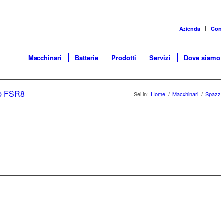
Azienda
Cons
Macchinari
Batterie
Prodotti
Servizi
Dove siamo
ap FSR8
Sei in:
Home
/
Macchinari
/
Spazza
MACCHINARI PER PULIZI