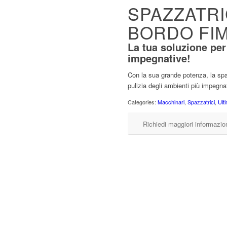
SPAZZATR
BORDO FI
La tua soluzione per 
impegnative!
Con la sua grande potenza, la sp
pulizia degli ambienti più impegnat
Categories:
Macchinari
,
Spazzatrici
,
Ult
Richiedi maggiori informazio
dimensioni, di settori difficili
Produttività teorica (fino a m²/h
e della logistica, e per la
ici.
Larghezza lavoro con spazzol