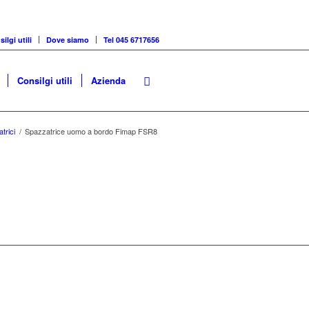
ilgi utili
Dove siamo
Tel 045 6717656
Consilgi utili
Azienda
trici
/
Spazzatrice uomo a bordo Fimap FSR8
E