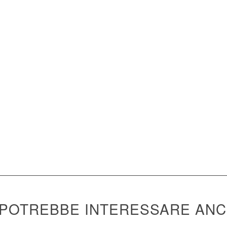
ttenere emissioni vicino allo
ua membrana, infatti, è molto
vitando che ritorni nell’ambiente.
categoria, FSR8 di Fimap non è
a a batterie. Così aumenta la
agli spazi interni quanto esterni,
avora in modo silenzioso.
 POTREBBE INTERESSARE AN