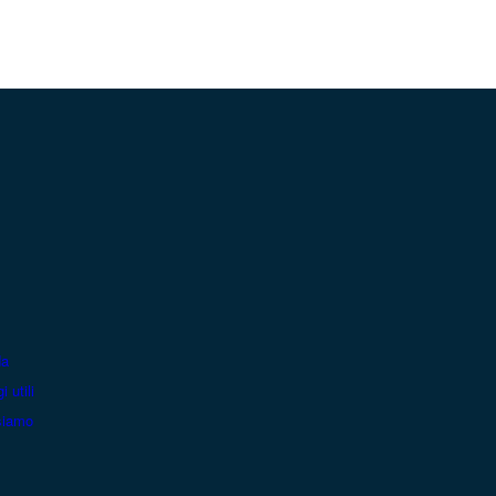
da
i utili
siamo