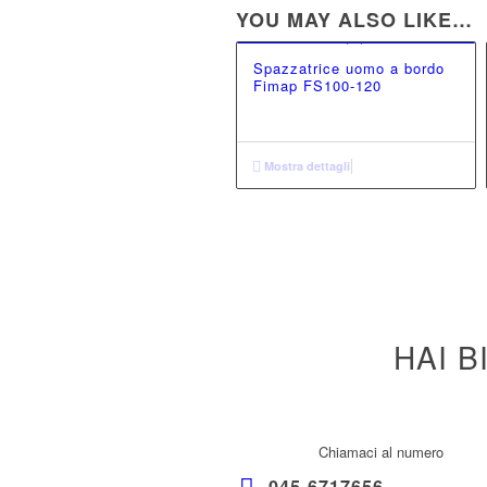
YOU MAY ALSO LIKE…
Spazzatrice uomo a bordo
Fimap FS100-120
Mostra dettagli
HAI B
Chiamaci al numero
045 6717656