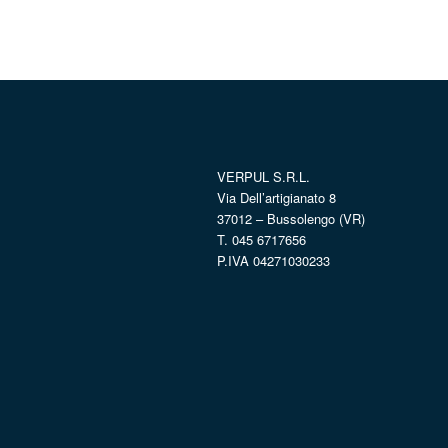
VERPUL S.R.L.
Via Dell’artigianato 8
37012 – Bussolengo (VR)
T. 045 6717656
P.IVA 04271030233