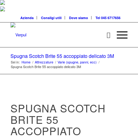
Azienda
Consilgi utili
Dove siamo
Tel 045 6717656
Spugna Scotch Brite 55 accoppiato delicato 3M
Sei in:
Home
/
Attrezzature
/
Varie (spugne, panni, ecc)
/
Spugna Scotch Brite 55 accoppiato delicato 3M
SPUGNA SCOTCH
BRITE 55
ACCOPPIATO