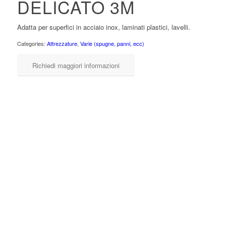
DELICATO 3M
Adatta per superfici in acciaio inox, laminati plastici, lavelli.
Categories:
Attrezzature
,
Varie (spugne, panni, ecc)
Richiedi maggiori informazioni
Accoppiati spugna costituiti da una fibra sintetica
contenente particelle abrasive non aggressive
(antigraffio), incollate con un adesivo ad una spugna
sintetica sagomata per una facile presa.
Adatti ad una grande quantità di superfici: acciaio
inox, laminati plastici, lavelli. 4 Colori in conformità
con la normativa HACCP