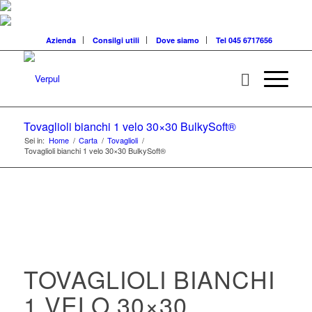
Azienda
Consilgi utili
Dove siamo
Tel 045 6717656
Tovaglioli bianchi 1 velo 30×30 BulkySoft®
Sei in:
Home
/
Carta
/
Tovaglioli
/
Tovaglioli bianchi 1 velo 30×30 BulkySoft®
TOVAGLIOLI BIANCHI
1 VELO 30×30