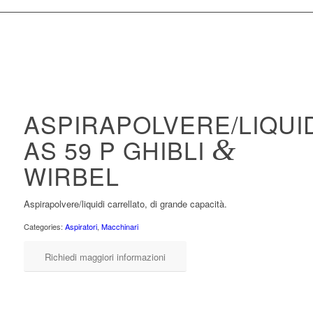
ASPIRAPOLVERE/LIQUI
AS 59 P GHIBLI
&
WIRBEL
Aspirapolvere/liquidi carrellato, di grande capacità.
Categories:
Aspiratori
,
Macchinari
Richiedi maggiori informazioni