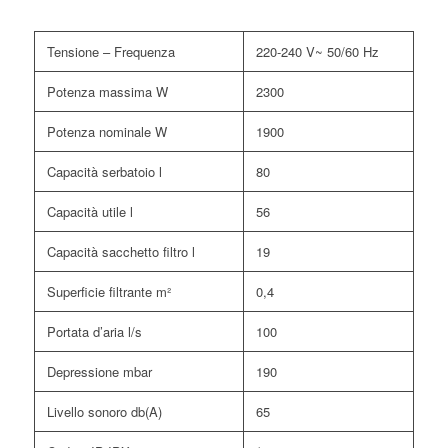
Tensione – Frequenza
220-240 V~ 50/60 Hz
Potenza massima W
2300
Potenza nominale W
1900
Capacità serbatoio l
80
Capacità utile l
56
Capacità sacchetto filtro l
19
Superficie filtrante m²
0,4
Portata d’aria l/s
100
Depressione mbar
190
Livello sonoro db(A)
65