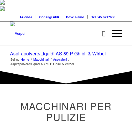
Azienda
Consilgi utili
Dove siamo
Tel 045 6717656
Aspirapolvere/Liquidi AS 59 P Ghibli & Wirbel
Sei in:
Home
/
Macchinari
/
Aspiratori
/
Aspirapolvere/Liquidi AS 59 P Ghibli & Wirbel
MACCHINARI PER
PULIZIE