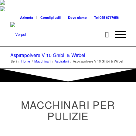
Azienda
Consilgi utili
Dove siamo
Tel 045 6717656
Aspirapolvere V 10 Ghibli & Wirbel
Sei in:
Home
/
Macchinari
/
Aspiratori
/
Aspirapolvere V 10 Ghibli & Wirbel
MACCHINARI PER
PULIZIE