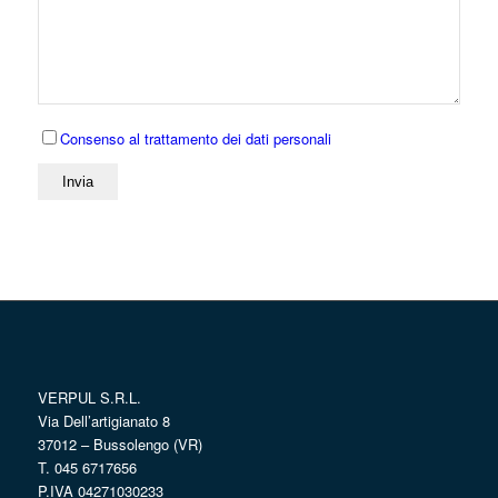
Consenso al trattamento dei dati personali
VERPUL S.R.L.
Via Dell’artigianato 8
37012 – Bussolengo (VR)
T. 045 6717656
P.IVA 04271030233