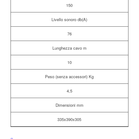
150
Livello sonoro db(A)
76
Lunghezza cavo m
10
Peso (senza accessori) Kg
4,5
Dimensioni mm
335x390x305