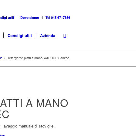
ilgi utili
Dove siamo
Tel 045 6717656
Consilgi utili
Azienda
ie
/
Detergente piatti a mano WASHUP Sanitec
ATTI A MANO
EC
l lavaggio manuale di stoviglie.
anti