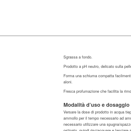
Sgrassa a fondo.
Prodotto a pH neutro, delicato sulla pell
Forma una schiuma compatta facilmente
aloni.
Fresca profumazione che facilita la rimoz
Modalità d’uso e dosaggio
Versare la dose di prodotto in acqua tiepi
ammollo per il tempo necessario ad amm
necessario utilizzare una spugna/spazzo
ostinato, quindi risciacquare e lasciare 