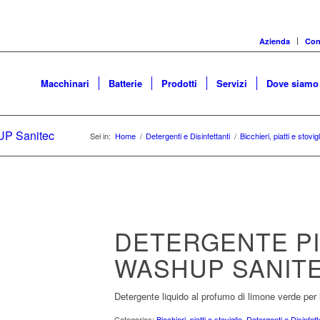
Azienda
Cons
Macchinari
Batterie
Prodotti
Servizi
Dove siamo
UP Sanitec
Sei in:
Home
/
Detergenti e Disinfettanti
/
Bicchieri, piatti e stovigl
DETERGENTE PI
WASHUP SANIT
Detergente liquido al profumo di limone verde per i
Categories:
Bicchieri, piatti e stoviglie
,
Detergenti e Disinfett