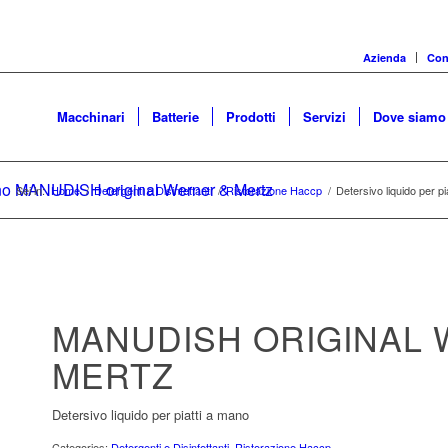
Azienda
Cons
Macchinari
Batterie
Prodotti
Servizi
Dove siamo
mano MANUDISH original Werner & Mertz
Sei in:
Home
/
Detergenti e Disinfettanti
/
Ristorazione Haccp
/
Detersivo liquido per 
MANUDISH ORIGINAL
MERTZ
Detersivo liquido per piatti a mano
Categories:
Detergenti e Disinfettanti
,
Ristorazione Haccp