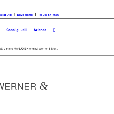
ilgi utili
Dove siamo
Tel 045 6717656
Consilgi utili
Azienda
piatti a mano MANUDISH original Werner & Mer...
 WERNER
&