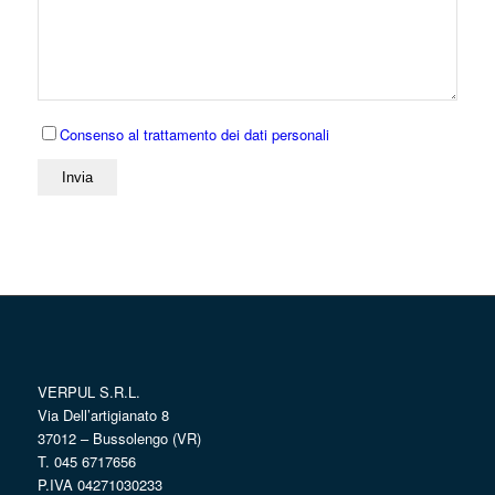
Consenso al trattamento dei dati personali
VERPUL S.R.L.
Via Dell’artigianato 8
37012 – Bussolengo (VR)
T. 045 6717656
P.IVA 04271030233