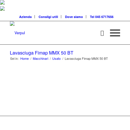
Azienda
Consilgi utili
Dove siamo
Tel 045 6717656
Lavasciuga Fimap MMX 50 BT
Sei in:
Home
/
Macchinari
/
Usato
/
Lavasciuga Fimap MMX 50 BT
MACCHINARI PER
PULIZIE