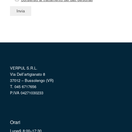
VERPUL S.R.L.
Via Dell’artigianato 8
37012 – Bussolengo (VR)
T. 045 6717656
P.IVA 04271030233
Orari
Lunedì 8:00–17:30