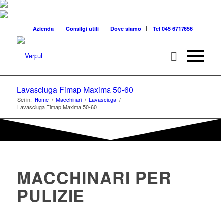
Azienda
Consilgi utili
Dove siamo
Tel 045 6717656
Lavasciuga Fimap Maxima 50-60
Sei in:
Home
/
Macchinari
/
Lavasciuga
/
Lavasciuga Fimap Maxima 50-60
MACCHINARI PER
PULIZIE