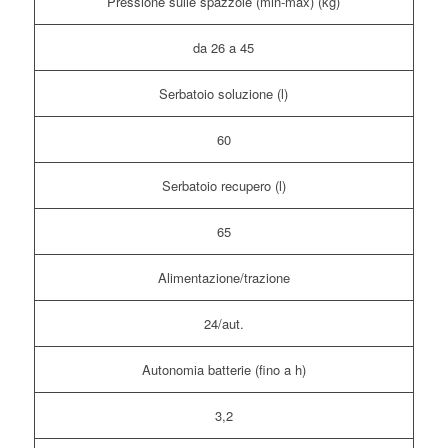
Pressione sulle spazzole (min-max) (kg)
da 26 a 45
Serbatoio soluzione (l)
60
Serbatoio recupero (l)
65
Alimentazione/trazione
24/aut.
Autonomia batterie (fino a h)
3,2