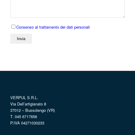
Consenso al trattamento dei dati personali
VERPUL S.R.L.
Via Dell’artigianato 8
37012 – Bussolengo (VR)
T. 045 6717656
P.IVA 04271030233