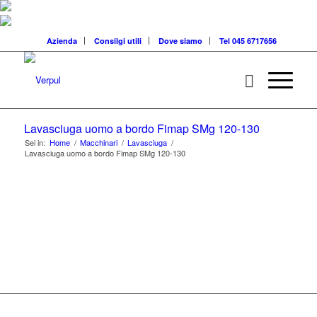
Azienda
Consilgi utili
Dove siamo
Tel 045 6717656
Lavasciuga uomo a bordo Fimap SMg 120-130
Sei in:
Home
/
Macchinari
/
Lavasciuga
/
Lavasciuga uomo a bordo Fimap SMg 120-130
MACCHINARI PER
PULIZIE