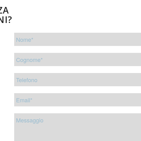
ZA
NI?