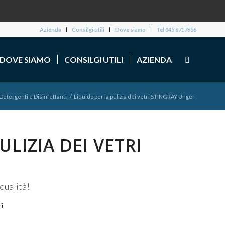
Azienda
Consilgi utili
Dove siamo
Tel 045 6717656
DOVE SIAMO
CONSILGI UTILI
AZIENDA
Detergenti e Disinfettanti
/
Liquido per la pulizia dei vetri STINGRAY Unger
ULIZIA DEI VETRI
qualità!
ri