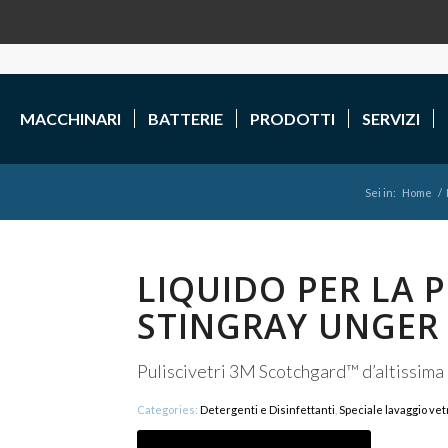
MACCHINARI
BATTERIE
PRODOTTI
SERVIZI
Sei in:
Home
/
LIQUIDO PER LA P
STINGRAY UNGER
Puliscivetri 3M Scotchgard™ d’altissima 
Categories:
Detergenti e Disinfettanti
,
Speciale lavaggio vet