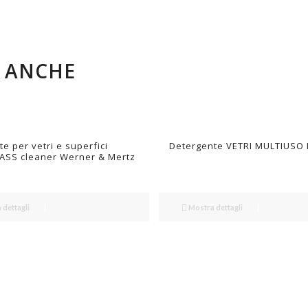
E ANCHE
e per vetri e superfici
Detergente VETRI MULTIUSO 
LASS cleaner Werner & Mertz
dettagli
Mostra dettagli