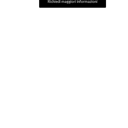
Richiedi maggiori informazioni
Confezione
sso in modo effettivo,
cchie, proprietà di
o sporche)
silice come granito,
altre superfici come
o acrilico, ecc.
ordine minima)