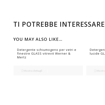
TI POTREBBE INTERESSAR
YOU MAY ALSO LIKE…
Detergente schiumogeno per vetri e
Detergent
finestre GLASS vitrevit Werner &
lucide G
Mertz
Mostra dettagli
Mostra 