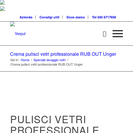
Azienda
Consilgi utili
Dove siamo
Tel 045 6717656
Crema pulisci vetri professionale RUB OUT Unger
Sei in:
Home
/
Speciale lavaggio vetri
/
Crema pulisci vetri professionale RUB OUT Unger
PULISCI VETRI
PROFESSIONALE