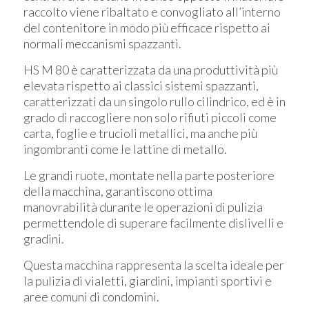
raccolto viene ribaltato e convogliato all’interno
del contenitore in modo più efficace rispetto ai
normali meccanismi spazzanti.
HS M 80 è caratterizzata da una produttività più
elevata rispetto ai classici sistemi spazzanti,
caratterizzati da un singolo rullo cilindrico, ed è in
grado di raccogliere non solo rifiuti piccoli come
carta, foglie e trucioli metallici, ma anche più
ingombranti come le lattine di metallo.
Le grandi ruote, montate nella parte posteriore
della macchina, garantiscono ottima
manovrabilità durante le operazioni di pulizia
permettendole di superare facilmente dislivelli e
gradini.
Questa macchina rappresenta la scelta ideale per
la pulizia di vialetti, giardini, impianti sportivi e
aree comuni di condomini.