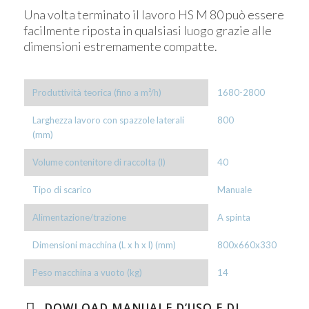
Una volta terminato il lavoro HS M 80 può essere
facilmente riposta in qualsiasi luogo grazie alle
dimensioni estremamente compatte.
Produttività teorica (fino a m²/h)
1680-2800
Larghezza lavoro con spazzole laterali
800
(mm)
Volume contenitore di raccolta (l)
40
Tipo di scarico
Manuale
Alimentazione/trazione
A spinta
Dimensioni macchina (L x h x l) (mm)
800x660x330
Peso macchina a vuoto (kg)
14
DOWLOAD MANUALE D’USO E DI