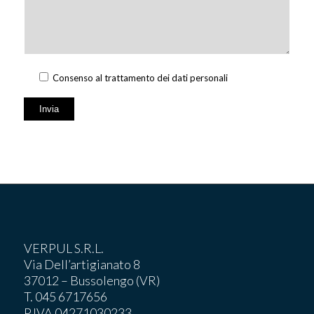
Consenso al trattamento dei dati personali
VERPUL S.R.L.
Via Dell’artigianato 8
37012 – Bussolengo (VR)
T. 045 6717656
P.IVA 04271030233