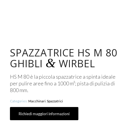
SPAZZATRICE HS M 80
&
GHIBLI
WIRBEL
HS M 80 è la piccola spazzatrice a spinta ideale
per pulire aree fino a 1000 m²; pista di pulizia di
800 mm.
Categories:
Macchinari
,
Spazzatrici
Richiedi maggiori informazioni